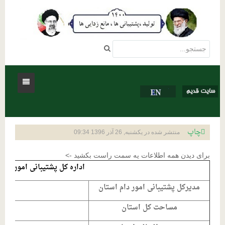
خانه
چاپ
منتشر شده در یکشنبه, 26 آذر 1396 09:34
درباره ما
برای دیدن همه اطلاعات یه سمت راست بکشید ->
فعالیتها
تاریخچه شرکت
اداره کل پشتیبانی امور دام
اساسنامه شرکت
مناقصات و مزایدات
تشکیلات صنفی و صنایع جنبی
مدیرکل پشتیبانی امور دام استان
تماس با ما
مناقصات
نمایندگی استانها
تشکیلات صنفی
دستورالعمل ها و استاندارها
مساحت کل استان