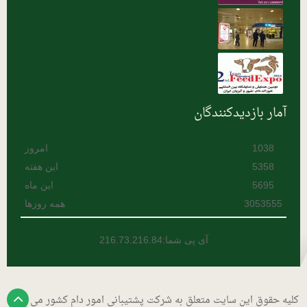
هرمزگان
یزد
آمار بازدیدکنندگان
1038
امروز
5358
این هفته
5695
این ماه
3053555
همه روزها
آی پی شما:216.73.216.84
کلیه حقوق این سایت متعلق به شرکت پشتیبانی امور دام کشور می