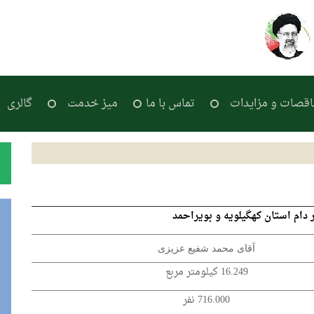
اقصات و مزایدات
تماس با ما
میز خدمت
گالری
ر دام استان کهگیلویه و بویراحمد
آقای محمد شفیع عزیزی
16.249 کیلومتر مربع
716.000 نفر