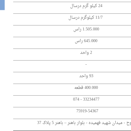
24 کیلو گرم درسال
11/7 کیلوگرم درسال
1.505.000 راس
645.000 راس
2 واحد
-
93 واحد
400.000 قطعه
33234477 - 074
75919-54367
 - میدان شهید فهمیده - بلوار باهنر – باهنر 5 پلاک 37