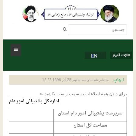
خانه
چاپ
منتشر شده در سه شنبه, 28 آذر 1396 12:23
درباره ما
برای دیدن همه اطلاعات یه سمت راست بکشید ->
فعالیتها
تاریخچه شرکت
اداره کل پشتیبانی امور دام اس
اساسنامه شرکت
مناقصات و مزایدات
تشکیلات صنفی و صنایع جنبی
سرپرست پشتیبانی امور دام استان
تماس با ما
مناقصات
نمایندگی استانها
تشکیلات صنفی
دستورالعمل ها و استاندارها
مساحت کل استان