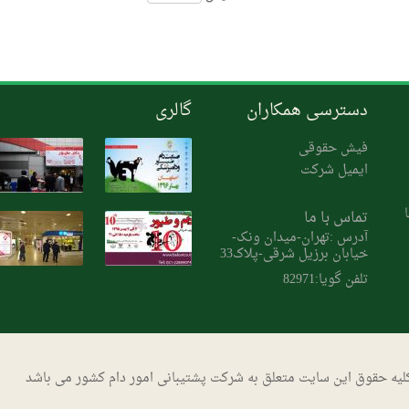
دسترسی همکاران
گالری
فیش حقوقی
ایمیل شرکت
تماس با ما
آدرس :تهران-میدان ونک-
خیابان برزیل شرقی-پلاک33
تلفن گویا:82971
لیه حقوق این سایت متعلق به شرکت پشتیبانی امور دام کشور می باشد