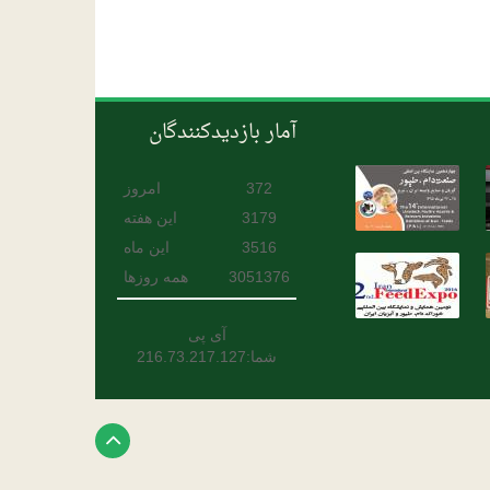
آمار بازدیدکنندگان
372
امروز
3179
این هفته
3516
این ماه
3051376
همه روزها
آی پی
شما:216.73.217.127