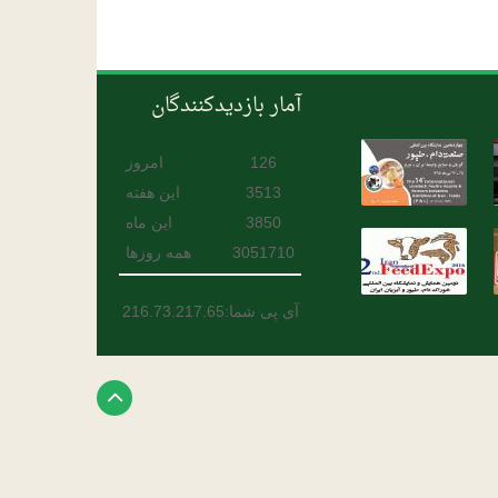
آمار بازدیدکنندگان
126
امروز
3513
این هفته
3850
این ماه
3051710
همه روزها
آی پی شما:216.73.217.65