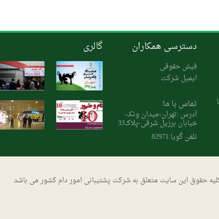
دسترسی همکاران
گالری
فیش حقوقی
ایمیل شرکت
تماس با ما
آدرس :تهران-میدان ونک-
خیابان برزیل شرقی-پلاک33
تلفن گویا:82971
لیه حقوق این سایت متعلق به شرکت پشتیبانی امور دام کشور می باشد