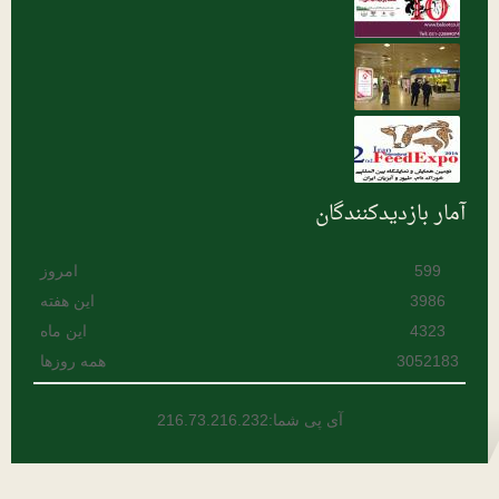
هرمزگان
یزد
آمار بازدیدکنندگان
599
امروز
3986
این هفته
4323
این ماه
3052183
همه روزها
آی پی شما:216.73.216.232