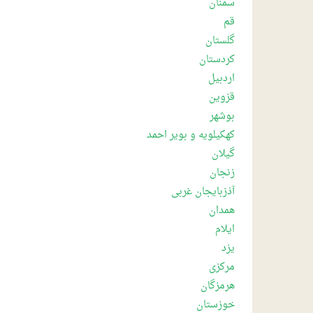
سمنان
قم
گلستان
کردستان
اردبیل
قزوین
بوشهر
کهکیلویه و بویر احمد
گیلان
زنجان
آذزبایجان غربی
همدان
ایلام
یزد
مرکزی
هرمزگان
خوزستان